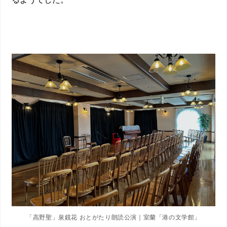
「
高野聖
」
泉鏡花
おとがたり朗読公演｜室蘭「港の文学館」