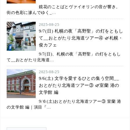
鏡花のことばとヴァイオリンの音が響き、
街の色彩に滲んでゆく_…
2025-08-25
9/7(日) 札幌の夜「高野聖」の灯をともし
て__おとがたり北海道ツアー④ 🌿札幌・
俊カフェ
9/7(日)、札幌の夜「高野聖」の灯をともし
て__おとがたり北海道…
2025-08-25
9/6(土) 文学を愛するひとの集う空間__
おとがたり北海道ツアー③ 🌿室蘭 港の
文学館 編
9/６(土)おとがたり北海道ツアー③ 室蘭 港
の文学館 編｜演目『…