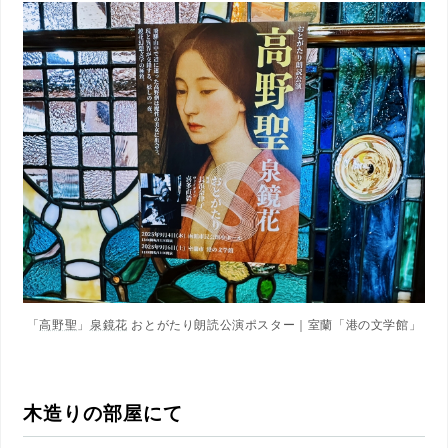
「
高野聖
」
泉鏡花
おとがたり朗読公演ポスター｜室蘭「港の文学館」
木造りの部屋にて