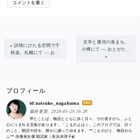
コメントを書く
文学と運河の港まち、
«
詩情にひたる空間で千
小樽にて ― おとがた…
秋楽、札幌にて ― お…
»
プロフィール
id:natsuko_nagahama
はて
最終更新:
2026-05-29 16:28
なブ
声とことば、物語とともに歩く日々。その道すがら、ふと
ログ
心にうまれる言葉があります。「こえのよはく」このブログでは、日々
Pro
のこと、朗読や詩を、静かに綴ってゆきます。**こえのひと、物語わら
ふ** 俳優座女優 朗読家｜長浜奈津子🍃