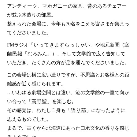
アン
ティー
ク、
マホガニー
の家具。背のあるチェアー
が並ぶ木造りの部屋。
整えられた会場に、今年も70名をこえる皆さまが集まっ
てくださいました。
FMラジオ「
いってきますらっしゃい
」や地元新聞（
室
蘭民報
「むろみん」）、そして文学館で広く告知して
いただき、たくさんの方が足を運んでくださいました。
この会場は横に広い造りですが、不思議とお客様との距
離感が近く感じられます。
…いわゆる劇場空間とは違い、港の文学館の一室で向か
い合って「
高野聖
」を楽しむ。
その感覚は、わたし自身も「
語り部
」になったように
思えるものでした。
まるで、古くから北海道にあった口承文化の香りを感じ
るようでした。