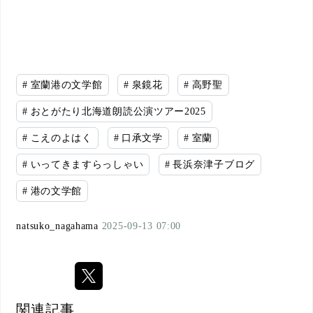
#
室蘭港の文学館
#
泉鏡花
#
高野聖
#
おとがたり北海道朗読公演ツアー2025
#
こえのよはく
#
口承文学
#
室蘭
#
いってきますらっしゃい
#
長浜奈津子ブログ
#
港の文学館
natsuko_nagahama
2025-09-13 07:00
関連記事