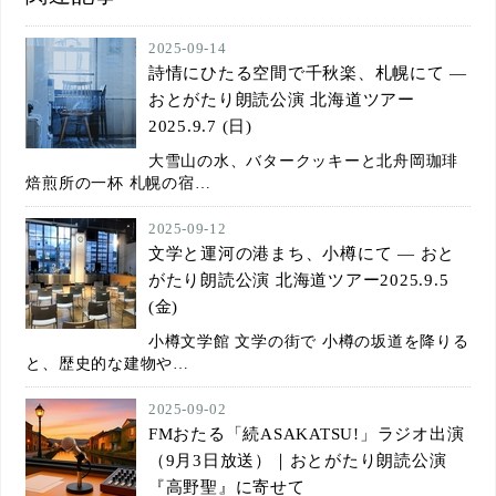
2025-09-14
詩情にひたる空間で千秋楽、札幌にて ―
おとがたり朗読公演 北海道ツアー
2025.9.7 (日)
大雪山の水、バタークッキーと北舟岡珈琲
焙煎所の一杯 札幌の宿…
2025-09-12
文学と運河の港まち、小樽にて ― おと
がたり朗読公演 北海道ツアー2025.9.5
(金)
小樽文学館 文学の街で 小樽の坂道を降りる
と、歴史的な建物や…
2025-09-02
FMおたる「続ASAKATSU!」ラジオ出演
（9月3日放送）｜おとがたり朗読公演
『高野聖』に寄せて